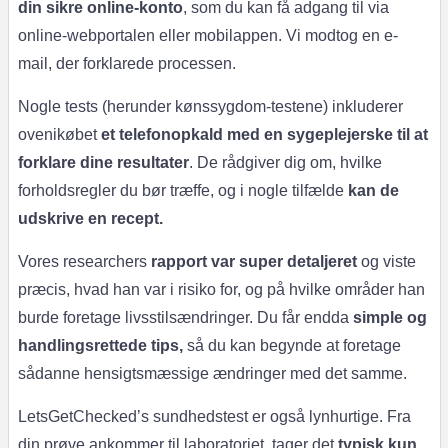
din sikre online-konto
, som du kan få adgang til via
online-webportalen eller mobilappen. Vi modtog en e-
mail, der forklarede processen.
Nogle tests (herunder kønssygdom-testene) inkluderer
ovenikøbet
et telefonopkald med en sygeplejerske til at
forklare dine resultater
. De rådgiver dig om, hvilke
forholdsregler du bør træffe, og i nogle tilfælde
kan de
udskrive en recept.
Vores researchers
rapport var super detaljeret
og viste
præcis, hvad han var i risiko for, og på hvilke områder han
burde foretage livsstilsændringer. Du får endda
simple og
handlingsrettede tips,
så du kan begynde at foretage
sådanne hensigtsmæssige ændringer med det samme.
LetsGetChecked’s sundhedstest er også lynhurtige. Fra
din prøve ankommer til laboratoriet, tager det
typisk kun