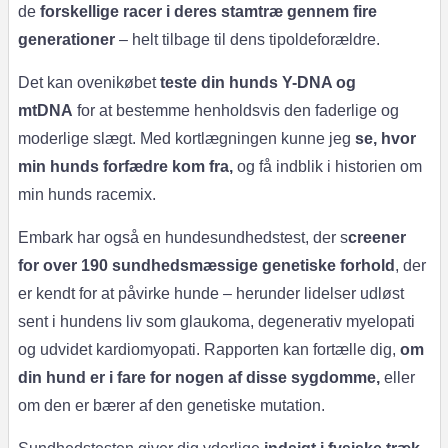
de
forskellige racer i deres stamtræ gennem fire
generationer
– helt tilbage til dens tipoldeforældre.
Det kan ovenikøbet
teste din hunds Y-DNA og
mtDNA
for at bestemme henholdsvis den faderlige og
moderlige slægt. Med kortlægningen kunne jeg
se, hvor
min hunds forfædre kom fra,
og få indblik i historien om
min hunds racemix.
Embark har også en hundesundhedstest, der s
creener
for over 190 sundhedsmæssige genetiske forhold
, der
er kendt for at påvirke hunde – herunder lidelser udløst
sent i hundens liv som glaukoma, degenerativ myelopati
og udvidet kardiomyopati. Rapporten kan fortælle dig,
om
din hund er i fare for nogen af ​​disse sygdomme,
eller
om den er bærer af den genetiske mutation.