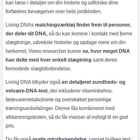
kan læse i detaljer om din historie og udforske dine
forfædres bevægelser over hele jordkloden.
Living DNAs
matchingværktøj finder frem til personer,
der deler dit DNA,
så du kan komme i kontakt med fjerne
slægtninge, udveksle historier og opdage mere om din
herkomst. Vores researcher kunne
se, hvor meget DNA
han delte med hver enkelt slægtning
samt deres
formodede slægtsforbindelse.
Living DNA tilbyder også
en detaljeret sundheds- og
velvære-DNA-test
, der inkluderer vitaminbehov,
fødevaremetabolisme og ovenikøbet personlige
træningsanbefalinger. Denne fås kombineret med
afstamningstesten, så du får masser af indsigt til en god
pris.
Du får også
gratis returforsendelse
, uanset hvilken test